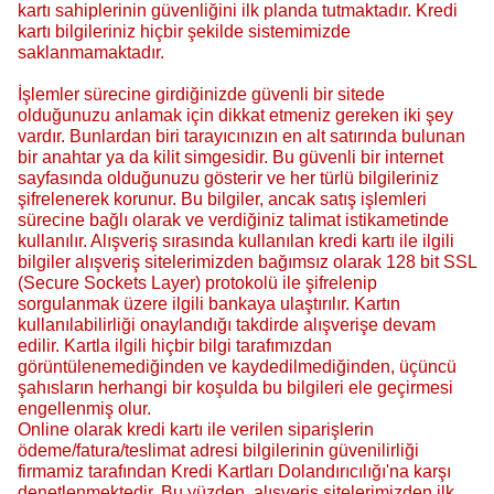
kartı sahiplerinin güvenliğini ilk planda tutmaktadır. Kredi
kartı bilgileriniz hiçbir şekilde sistemimizde
saklanmamaktadır.
İşlemler sürecine girdiğinizde güvenli bir sitede
olduğunuzu anlamak için dikkat etmeniz gereken iki şey
vardır. Bunlardan biri tarayıcınızın en alt satırında bulunan
bir anahtar ya da kilit simgesidir. Bu güvenli bir internet
sayfasında olduğunuzu gösterir ve her türlü bilgileriniz
şifrelenerek korunur. Bu bilgiler, ancak satış işlemleri
sürecine bağlı olarak ve verdiğiniz talimat istikametinde
kullanılır. Alışveriş sırasında kullanılan kredi kartı ile ilgili
bilgiler alışveriş sitelerimizden bağımsız olarak 128 bit SSL
(Secure Sockets Layer) protokolü ile şifrelenip
sorgulanmak üzere ilgili bankaya ulaştırılır. Kartın
kullanılabilirliği onaylandığı takdirde alışverişe devam
edilir. Kartla ilgili hiçbir bilgi tarafımızdan
görüntülenemediğinden ve kaydedilmediğinden, üçüncü
şahısların herhangi bir koşulda bu bilgileri ele geçirmesi
engellenmiş olur.
Online olarak kredi kartı ile verilen siparişlerin
ödeme/fatura/teslimat adresi bilgilerinin güvenilirliği
firmamiz tarafından Kredi Kartları Dolandırıcılığı'na karşı
denetlenmektedir. Bu yüzden, alışveriş sitelerimizden ilk