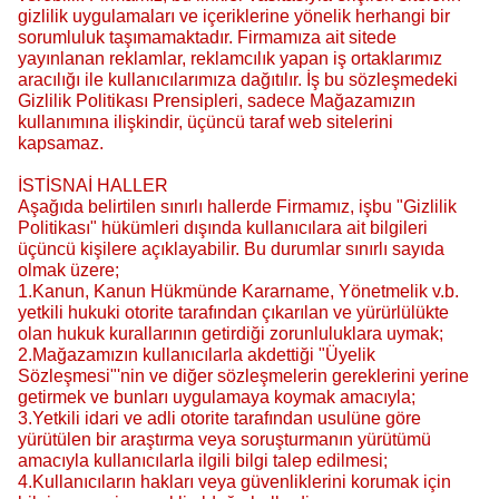
gizlilik uygulamaları ve içeriklerine yönelik herhangi bir
sorumluluk taşımamaktadır. Firmamıza ait sitede
yayınlanan reklamlar, reklamcılık yapan iş ortaklarımız
aracılığı ile kullanıcılarımıza dağıtılır. İş bu sözleşmedeki
Gizlilik Politikası Prensipleri, sadece Mağazamızın
kullanımına ilişkindir, üçüncü taraf web sitelerini
kapsamaz.
İSTİSNAİ HALLER
Aşağıda belirtilen sınırlı hallerde Firmamız, işbu "Gizlilik
Politikası" hükümleri dışında kullanıcılara ait bilgileri
üçüncü kişilere açıklayabilir. Bu durumlar sınırlı sayıda
olmak üzere;
1.Kanun, Kanun Hükmünde Kararname, Yönetmelik v.b.
yetkili hukuki otorite tarafından çıkarılan ve yürürlülükte
olan hukuk kurallarının getirdiği zorunluluklara uymak;
2.Mağazamızın kullanıcılarla akdettiği "Üyelik
Sözleşmesi"'nin ve diğer sözleşmelerin gereklerini yerine
getirmek ve bunları uygulamaya koymak amacıyla;
3.Yetkili idari ve adli otorite tarafından usulüne göre
yürütülen bir araştırma veya soruşturmanın yürütümü
amacıyla kullanıcılarla ilgili bilgi talep edilmesi;
4.Kullanıcıların hakları veya güvenliklerini korumak için