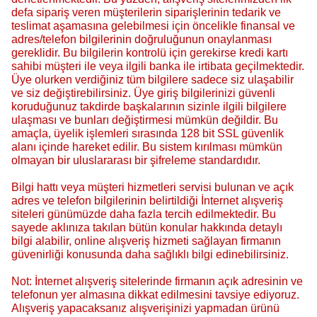
defa sipariş veren müşterilerin siparişlerinin tedarik ve
teslimat aşamasına gelebilmesi için öncelikle finansal ve
adres/telefon bilgilerinin doğruluğunun onaylanması
gereklidir. Bu bilgilerin kontrolü için gerekirse kredi kartı
sahibi müşteri ile veya ilgili banka ile irtibata geçilmektedir.
Üye olurken verdiğiniz tüm bilgilere sadece siz ulaşabilir
ve siz değiştirebilirsiniz. Üye giriş bilgilerinizi güvenli
koruduğunuz takdirde başkalarının sizinle ilgili bilgilere
ulaşması ve bunları değiştirmesi mümkün değildir. Bu
amaçla, üyelik işlemleri sırasında 128 bit SSL güvenlik
alanı içinde hareket edilir. Bu sistem kırılması mümkün
olmayan bir uluslararası bir şifreleme standardıdır.
Bilgi hattı veya müşteri hizmetleri servisi bulunan ve açık
adres ve telefon bilgilerinin belirtildiği İnternet alışveriş
siteleri günümüzde daha fazla tercih edilmektedir. Bu
sayede aklınıza takılan bütün konular hakkında detaylı
bilgi alabilir, online alışveriş hizmeti sağlayan firmanın
güvenirliği konusunda daha sağlıklı bilgi edinebilirsiniz.
Not: İnternet alışveriş sitelerinde firmanın açık adresinin ve
telefonun yer almasına dikkat edilmesini tavsiye ediyoruz.
Alışveriş yapacaksanız alışverişinizi yapmadan ürünü