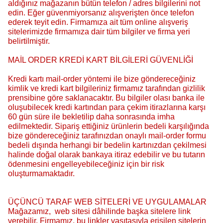
aldığınız mağazanın bütün telefon / adres bilgilerini not
edin. Eğer güvenmiyorsanız alışverişten önce telefon
ederek teyit edin. Firmamıza ait tüm online alışveriş
sitelerimizde firmamıza dair tüm bilgiler ve firma yeri
belirtilmiştir.
MAİL ORDER KREDİ KART BİLGİLERİ GÜVENLİĞİ
Kredi kartı mail-order yöntemi ile bize göndereceğiniz
kimlik ve kredi kart bilgileriniz firmamız tarafından gizlilik
prensibine göre saklanacaktır. Bu bilgiler olası banka ile
oluşubilecek kredi kartından para çekim itirazlarına karşı
60 gün süre ile bekletilip daha sonrasında imha
edilmektedir. Sipariş ettiğiniz ürünlerin bedeli karşılığında
bize göndereceğiniz tarafınızdan onaylı mail-order formu
bedeli dışında herhangi bir bedelin kartınızdan çekilmesi
halinde doğal olarak bankaya itiraz edebilir ve bu tutarın
ödenmesini engelleyebileceğiniz için bir risk
oluşturmamaktadır.
ÜÇÜNCÜ TARAF WEB SİTELERİ VE UYGULAMALAR
Mağazamız, web sitesi dâhilinde başka sitelere link
verebilir. Firmamız, bu linkler vasıtasıyla erişilen sitelerin