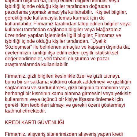
kapsam dışında da, talep edilen bilgileri kendisi veya
işbirliği içinde olduğu kişiler tarafından doğrudan
pazarlama yapmak amacıyla kullanabilir. Kişisel bilgiler,
gerektiğinde kullanıcıyla temas kurmak için de
kullanılabilir. Firmamız tarafından talep edilen bilgiler veya
kullanıcı tarafından sağlanan bilgiler veya Mağazamız
üzerinden yapılan işlemlerle ilgili bilgiler; Firmamız ve
işbirliği içinde olduğu kişiler tarafından, "Üyelik
Sözleşmesi" ile belirlenen amaçlar ve kapsam dışında da,
üyelerimizin kimliği ifşa edilmeden çeşitli istatistiksel
değerlendirmeler, veri tabanı oluşturma ve pazar
araştırmalarında kullanılabilir.
Firmamız, gizli bilgileri kesinlikle özel ve gizli tutmayı,
bunu bir sır saklama yükümü olarak addetmeyi ve gizliliğin
sağlanması ve sürdürülmesi, gizli bilginin tamamının veya
herhangi bir kısmının kamu alanına girmesini veya yetkisiz
kullanımını veya üçüncü bir kişiye ifşasını önlemek için
gerekli tüm tedbirleri almayı ve gerekli özeni göstermeyi
taahhüt etmektedir.
KREDİ KARTI GÜVENLİĞİ
Firmamız, alışveriş sitelerimizden alışveriş yapan kredi