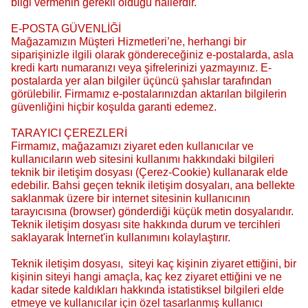
bilgi vermenin gerekli olduğu hallerdir.
E-POSTA GÜVENLİĞİ
Mağazamızın Müşteri Hizmetleri’ne, herhangi bir
siparişinizle ilgili olarak göndereceğiniz e-postalarda, asla
kredi kartı numaranızı veya şifrelerinizi yazmayınız. E-
postalarda yer alan bilgiler üçüncü şahıslar tarafından
görülebilir. Firmamız e-postalarınızdan aktarılan bilgilerin
güvenliğini hiçbir koşulda garanti edemez.
TARAYICI ÇEREZLERİ
Firmamız, mağazamızı ziyaret eden kullanıcılar ve
kullanıcıların web sitesini kullanımı hakkındaki bilgileri
teknik bir iletişim dosyası (Çerez-Cookie) kullanarak elde
edebilir. Bahsi geçen teknik iletişim dosyaları, ana bellekte
saklanmak üzere bir internet sitesinin kullanıcının
tarayıcısına (browser) gönderdiği küçük metin dosyalarıdır.
Teknik iletişim dosyası site hakkında durum ve tercihleri
saklayarak İnternet'in kullanımını kolaylaştırır.
Teknik iletişim dosyası, siteyi kaç kişinin ziyaret ettiğini, bir
kişinin siteyi hangi amaçla, kaç kez ziyaret ettiğini ve ne
kadar sitede kaldıkları hakkında istatistiksel bilgileri elde
etmeye ve kullanıcılar için özel tasarlanmış kullanıcı