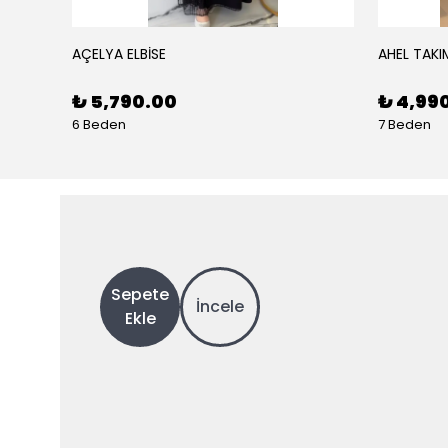
AÇELYA ELBİSE
AHEL TAKI
₺ 5,790.00
₺ 4,99
6 Beden
7 Beden
Sepete
İncele
Ekle