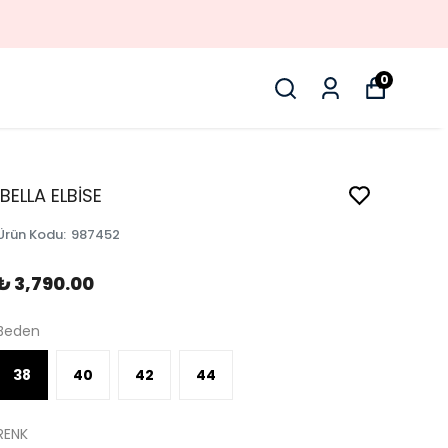
0
İBELLA ELBİSE
Ürün Kodu
:
987452
₺ 3,790.00
Beden
38
40
42
44
RENK