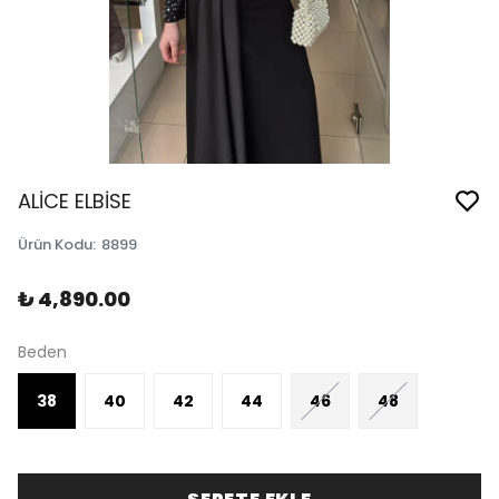
ALİCE ELBİSE
Ürün Kodu
:
8899
₺ 4,890.00
Beden
38
40
42
44
46
48