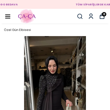
TÜM SİPARİŞLERDE KARGO BEDAVA
0
Özel Gün Elbisesi