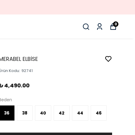
0
MERABEL ELBİSE
Ürün Kodu
:
92741
₺ 4,490.00
Beden
36
38
40
42
44
46