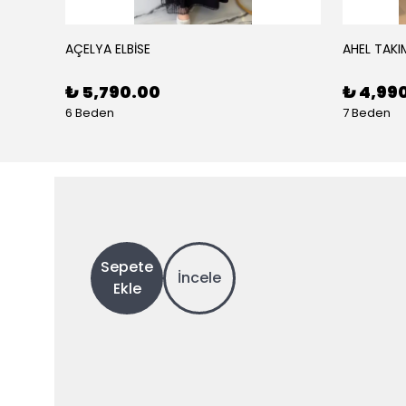
AÇELYA ELBİSE
AHEL TAKI
₺ 5,790.00
₺ 4,99
6 Beden
7 Beden
Sepete
İncele
Ekle