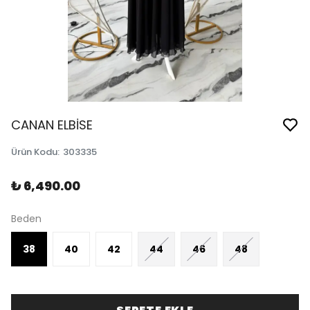
CANAN ELBİSE
Ürün Kodu
:
303335
₺ 6,490.00
Beden
38
40
42
44
46
48