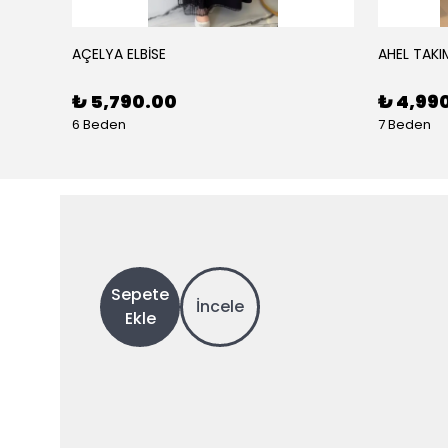
AÇELYA ELBİSE
AHEL TAKI
₺ 5,790.00
₺ 4,99
6 Beden
7 Beden
Sepete
İncele
Ekle