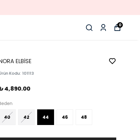
0
NORA ELBİSE
Ürün Kodu
:
101113
₺ 4,890.00
Beden
40
42
44
46
48