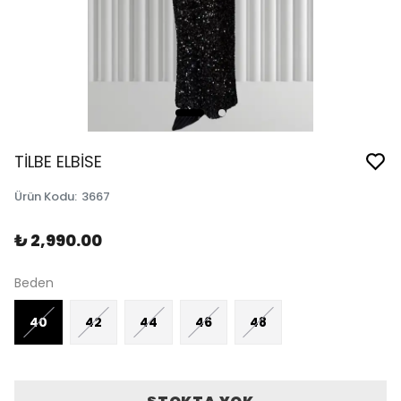
TİLBE ELBİSE
Ürün Kodu
:
3667
₺ 2,990.00
Beden
40
42
44
46
48